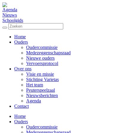
Agenda
Nieuws
Schoolgids
Home
Ouders
Oudercommissie
Medezeggenschapsraad
Nieuwe ouders
Vervoersprotocol
Over ons
Visie en missie
Stichting Varietas
Het team
Peuterspeelzaal
Nieuwsberichten
Agenda
Contact
Home
Ouders
Oudercommissie
Medezeggenschapsraad